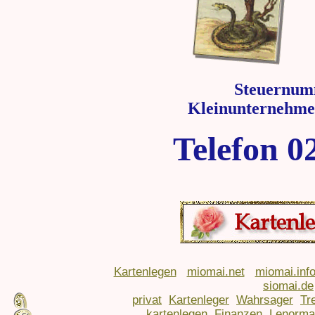
Steuernum
Kleinunternehme
Telefon 0
Kartenlegen
miomai.net
miomai.inf
siomai.de
privat
Kartenleger
Wahrsager
Tr
kartenlegen
Finanzen
Lenorma