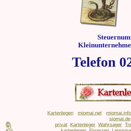
Steuernum
Kleinunternehme
Telefon 0
Kartenlegen
miomai.net
miomai.inf
siomai.de
privat
Kartenleger
Wahrsager
Tr
kartenlegen
Finanzen
Lenorma