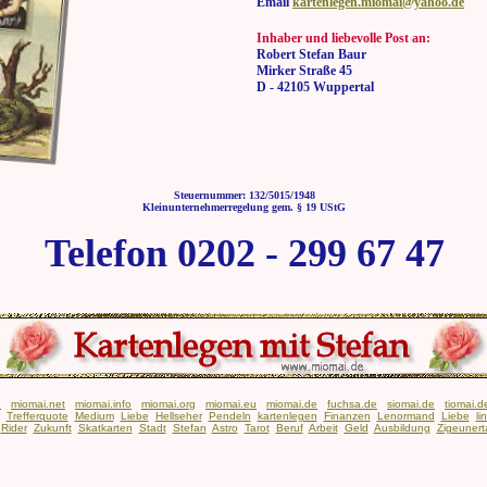
Email
kartenlegen.miomai@yahoo.de
Inhaber und liebevolle Post an:
Robert Stefan Baur
Mirker Straße 45
D - 42105 Wuppertal
Steuernummer: 132/5015/1948
Kleinunternehmerregelung gem. § 19 UStG
Telefon 0202 - 299 67 47
n
miomai.net
miomai.info
miomai.org
miomai.eu
miomai.de
fuchsa.de
siomai.de
tiomai.d
Trefferquote
Medium
Liebe
Hellseher
Pendeln
kartenlegen
Finanzen
Lenormand
Liebe
li
Rider
Zukunft
Skatkarten
Stadt
Stefan
Astro
Tarot
Beruf
Arbeit
Geld
Ausbildung
Zigeunert