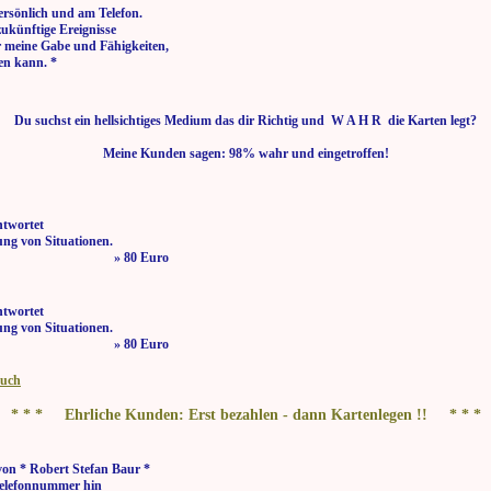
ersönlich und am Telefon.
zukünftige Ereignisse
r meine Gabe und Fähigkeiten,
en kann. *
Du suchst ein hellsichtiges Medium das dir Richtig und W A H R die Karten legt?
Meine Kunden sagen: 98% wahr und eingetroffen!
ntwortet
ng von Situationen.
 bis 21:00 Uhr » 80 Euro
ntwortet
ng von Situationen.
 bis 21:00 Uhr » 80 Euro
buch
* * * Ehrliche Kunden: Erst bezahlen - dann Kartenlegen !! * * *
on * Robert Stefan Baur *
elefonnummer hin