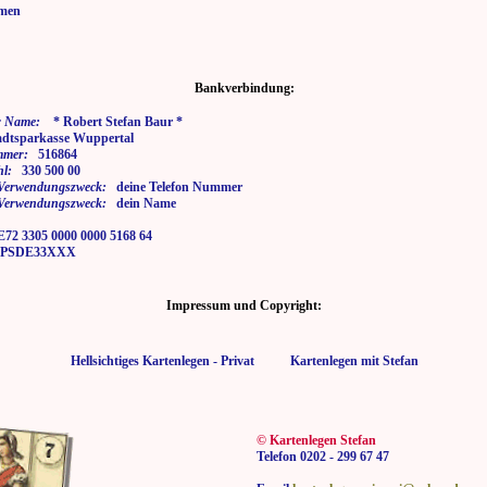
men
Bankverbindung:
 Name:
* Robert Stefan Baur *
tsparkasse Wuppertal
mmer:
516864
hl:
330 500 00
i Verwendungszweck:
deine Telefon Nummer
i Verwendungszweck:
dein Name
2 3305 0000 0000 5168 64
SDE33XXX
Impressum und Copyright:
Hellsichtiges Kartenlegen - Privat Kartenlegen mit Stefan
© Kartenlegen Stefan
Telefon 0202 - 299 67 47