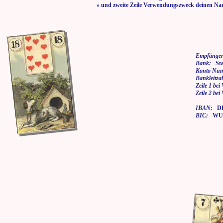
» und zweite Zeile Verwendungszweck deinen Na
Empfänger
Bank:
Stad
Konto Nu
Bankleitza
Zeile 1 be
Zeile 2 be
IBAN:
DE7
BIC:
WUP