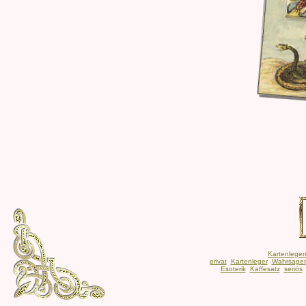
Kartenlege
privat
Kartenleger
Wahrsager
Esoterik
Kaffesatz
seriös