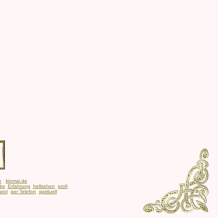
e
kiomai.de
nks
Erfahrung
hellsehen
profi
arot
per Telefon
spirituell