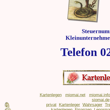
Steuernum
Kleinunternehme
Telefon 0
Kartenlegen
miomai.net
miomai.inf
siomai.de
privat
Kartenleger
Wahrsager
Tr
kartenlegen
Finanzen
Lenorma