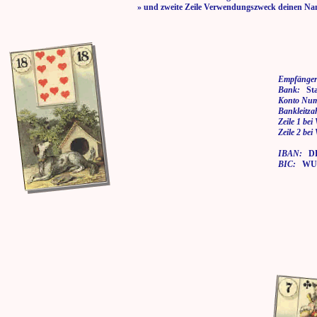
» und zweite Zeile Verwendungszweck deinen Na
Empfänger
Bank:
Stad
Konto Nu
Bankleitza
Zeile 1 be
Zeile 2 be
IBAN:
DE7
BIC:
WUP