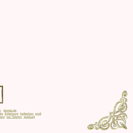
e
kiomai.de
nks
Erfahrung
hellsehen
profi
arot
per Telefon
spirituell