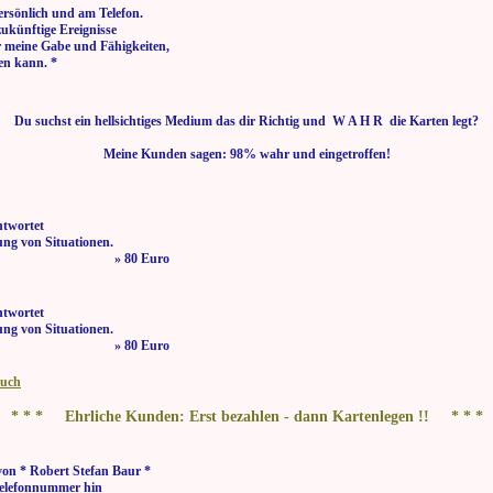
ersönlich und am Telefon.
zukünftige Ereignisse
r meine Gabe und Fähigkeiten,
en kann. *
Du suchst ein hellsichtiges Medium das dir Richtig und W A H R die Karten legt?
Meine Kunden sagen: 98% wahr und eingetroffen!
ntwortet
ng von Situationen.
 bis 21:00 Uhr » 80 Euro
ntwortet
ng von Situationen.
 bis 21:00 Uhr » 80 Euro
buch
* * * Ehrliche Kunden: Erst bezahlen - dann Kartenlegen !! * * *
on * Robert Stefan Baur *
elefonnummer hin