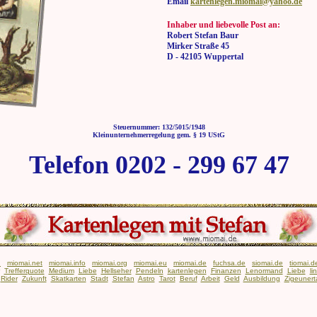
Email
kartenlegen.miomai@yahoo.de
Inhaber und liebevolle Post an:
Robert Stefan Baur
Mirker Straße 45
D - 42105 Wuppertal
Steuernummer: 132/5015/1948
Kleinunternehmerregelung gem. § 19 UStG
Telefon 0202 - 299 67 47
n
miomai.net
miomai.info
miomai.org
miomai.eu
miomai.de
fuchsa.de
siomai.de
tiomai.d
Trefferquote
Medium
Liebe
Hellseher
Pendeln
kartenlegen
Finanzen
Lenormand
Liebe
li
Rider
Zukunft
Skatkarten
Stadt
Stefan
Astro
Tarot
Beruf
Arbeit
Geld
Ausbildung
Zigeunert