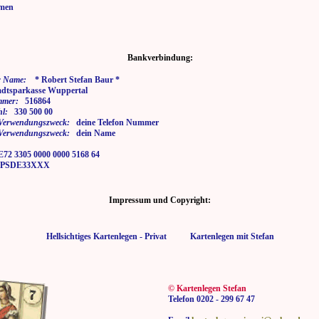
men
Bankverbindung:
 Name:
* Robert Stefan Baur *
tsparkasse Wuppertal
mmer:
516864
hl:
330 500 00
i Verwendungszweck:
deine Telefon Nummer
i Verwendungszweck:
dein Name
2 3305 0000 0000 5168 64
SDE33XXX
Impressum und Copyright:
Hellsichtiges Kartenlegen - Privat Kartenlegen mit Stefan
© Kartenlegen Stefan
Telefon 0202 - 299 67 47