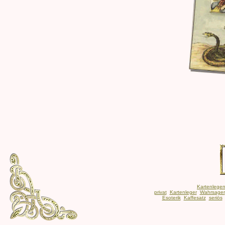
Kartenlege
privat
Kartenleger
Wahrsager
Esoterik
Kaffesatz
seriös