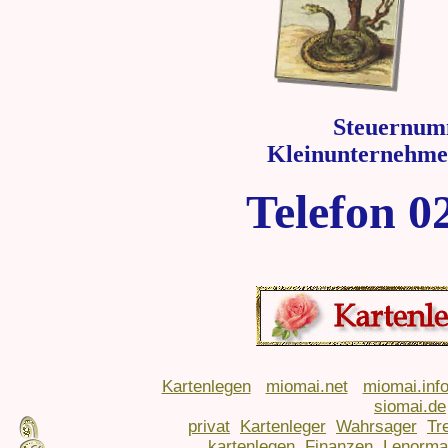
Steuernum
Kleinunternehme
Telefon 0
Kartenlegen
miomai.net
miomai.inf
siomai.de
privat
Kartenleger
Wahrsager
Tr
kartenlegen
Finanzen
Lenorma