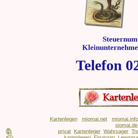
Steuernum
Kleinunternehme
Telefon 0
Kartenlegen
miomai.net
miomai.inf
siomai.de
privat
Kartenleger
Wahrsager
Tr
kartenlegen
Finanzen
Lenorma