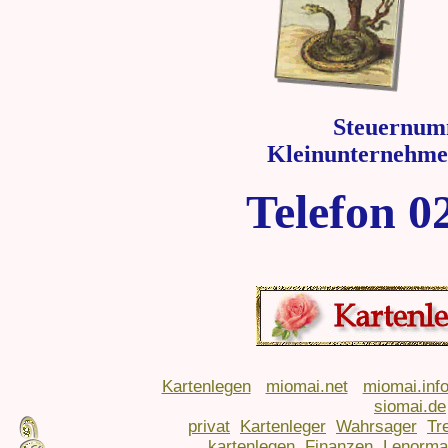
Steuernum
Kleinunternehme
Telefon 0
Kartenlegen
miomai.net
miomai.inf
siomai.de
privat
Kartenleger
Wahrsager
Tr
kartenlegen
Finanzen
Lenorma