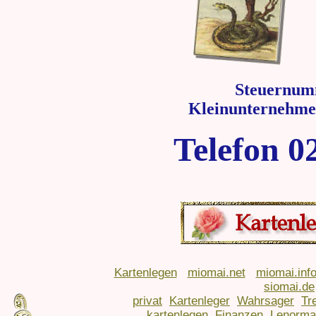
Steuernum
Kleinunternehme
Telefon 0
Kartenlegen
miomai.net
miomai.inf
siomai.de
privat
Kartenleger
Wahrsager
Tr
kartenlegen
Finanzen
Lenorma