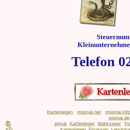
Steuernum
Kleinunternehme
Telefon 0
Kartenlegen
miomai.net
miomai.inf
siomai.de
privat
Kartenleger
Wahrsager
Tr
kartenlegen
Finanzen
Lenorma